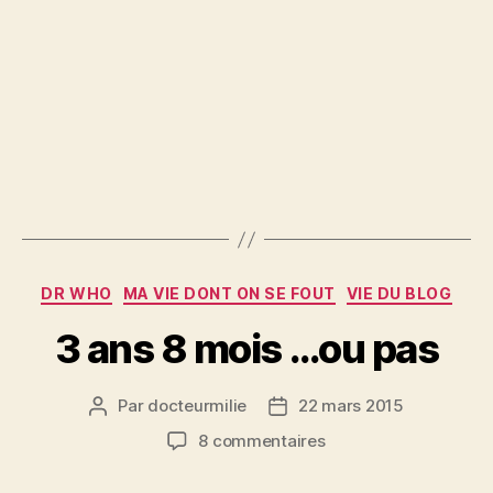
Catégories
DR WHO
MA VIE DONT ON SE FOUT
VIE DU BLOG
3 ans 8 mois …ou pas
Par
docteurmilie
22 mars 2015
Auteur
Date
de
de
sur
8 commentaires
l’article
l’article
3
ans