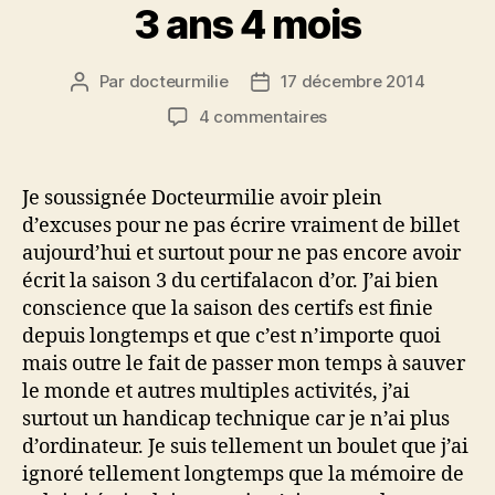
3 ans 4 mois
Par
docteurmilie
17 décembre 2014
Auteur
Date
de
de
sur
4 commentaires
l’article
l’article
3
ans
4
Je soussignée Docteurmilie avoir plein
mois
d’excuses pour ne pas écrire vraiment de billet
aujourd’hui et surtout pour ne pas encore avoir
écrit la saison 3 du certifalacon d’or. J’ai bien
conscience que la saison des certifs est finie
depuis longtemps et que c’est n’importe quoi
mais outre le fait de passer mon temps à sauver
le monde et autres multiples activités, j’ai
surtout un handicap technique car je n’ai plus
d’ordinateur. Je suis tellement un boulet que j’ai
ignoré tellement longtemps que la mémoire de