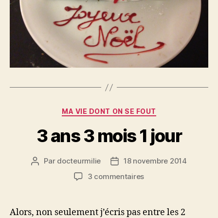
Catégories
MA VIE DONT ON SE FOUT
3 ans 3 mois 1 jour
Par
docteurmilie
18 novembre 2014
Auteur
Date
de
de
sur
3 commentaires
l’article
l’article
3
ans
3
Alors, non seulement j’écris pas entre les 2