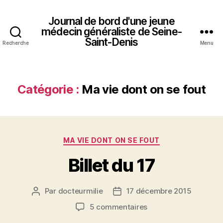
Journal de bord d'une jeune
médecin généraliste de Seine-
Saint-Denis
Recherche
Menu
Catégorie :
Ma vie dont on se fout
Catégories
MA VIE DONT ON SE FOUT
Billet du 17
Par
docteurmilie
17 décembre 2015
Auteur
Date
de
de
sur
5 commentaires
l’article
l’article
Billet