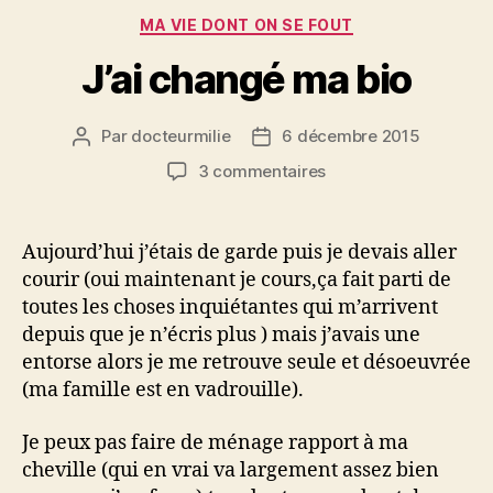
Catégories
MA VIE DONT ON SE FOUT
J’ai changé ma bio
Par
docteurmilie
6 décembre 2015
Auteur
Date
de
de
sur
3 commentaires
l’article
l’article
J’ai
changé
ma
Aujourd’hui j’étais de garde puis je devais aller
bio
courir (oui maintenant je cours,ça fait parti de
toutes les choses inquiétantes qui m’arrivent
depuis que je n’écris plus ) mais j’avais une
entorse alors je me retrouve seule et désoeuvrée
(ma famille est en vadrouille).
Je peux pas faire de ménage rapport à ma
cheville (qui en vrai va largement assez bien