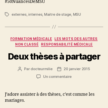
#50NuancesDeMSU
externes
,
internes
,
Maitre de stage
,
MSU
Étiquettes
Catégories
FORMATION MÉDICALE
LES MOTS DES AUTRES
NON CLASSÉ
RESPONSABILITÉ MÉDICALE
Deux thèses à partager
Par
docteurmilie
20 janvier 2015
Auteur
Date
de
de
sur
Un commentaire
l’article
l’article
Deux
thèses
à
J’adore assister à des thèses, c’est comme les
partager
mariages.