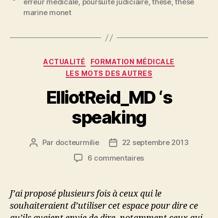
erreur médicale
,
poursuite judiciaire
,
thèse
,
thèse
marine monet
Catégories
ACTUALITÉ
FORMATION MÉDICALE
LES MOTS DES AUTRES
ElliotReid_MD ‘s
speaking
Par
docteurmilie
22 septembre 2013
Auteur
Date
de
de
sur
6 commentaires
l’article
l’article
ElliotReid_MD
‘s
speaking
J’ai proposé plusieurs fois à ceux qui le
souhaiteraient d’utiliser cet espace pour dire ce