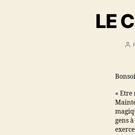
LE 
Aut
de
l’ar
Bonsoi
« Etre
Mainte
magiqu
gens à
exerce