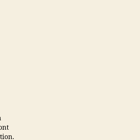
a
ont
tion.