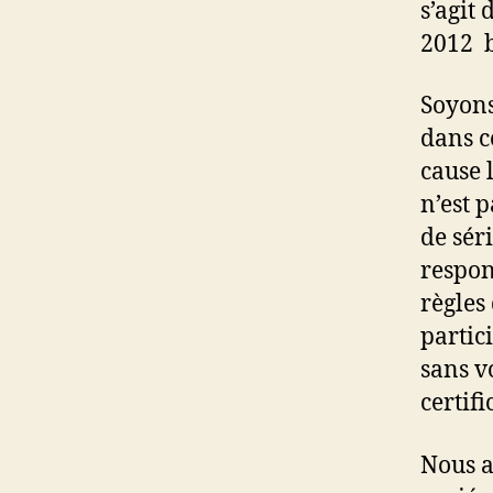
s’agit 
2012 b
Soyons
dans c
cause l
n’est p
de sér
respons
règles
partic
sans v
certif
Nous a