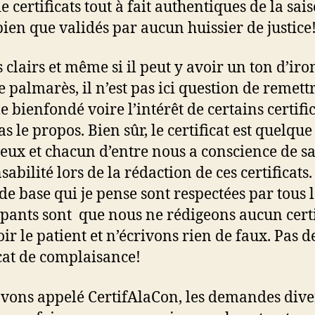
de certificats tout à fait authentiques de la sai
ien que validés par aucun huissier de justice
 clairs et même si il peut y avoir un ton d’iro
e palmarès, il n’est pas ici question de remett
e bienfondé voire l’intérêt de certains certific
as le propos. Bien sûr, le certificat est quelqu
ieux et chacun d’entre nous a conscience de s
abilité lors de la rédaction de ces certificats.
 de base qui je pense sont respectées par tous l
ipants sont que nous ne rédigeons aucun certi
oir le patient et n’écrivons rien de faux. Pas d
icat de complaisance!
vons appelé CertifAlaCon, les demandes diver