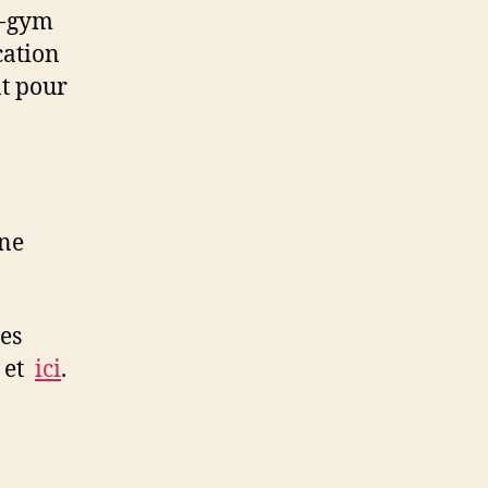
y-gym
cation
t pour
une
les
et
ici
.