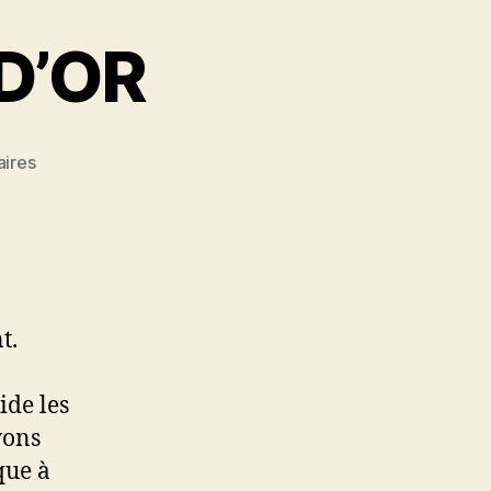
D’OR
sur
ires
LE
CERTIFALACON
D’OR
t.
ide les
vons
que à