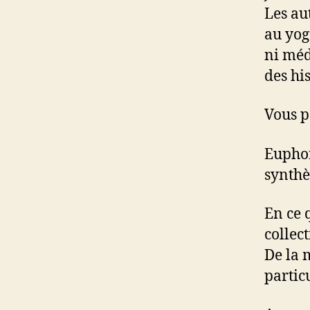
Les au
au yog
ni méd
des hi
Vous p
Euphor
synthè
En ce q
collec
De la 
particu