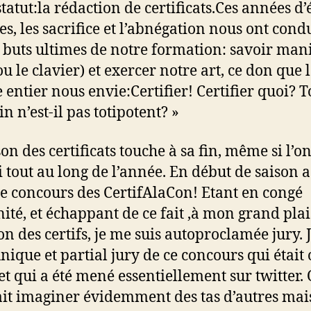
statut:la rédaction de certificats.Ces années d’
les, les sacrifice et l’abnégation nous ont condu
 buts ultimes de notre formation: savoir mani
ou le clavier) et exercer notre art, ce don que 
entier nous envie:Certifier! Certifier quoi? T
n n’est-il pas totipotent? »
on des certificats touche à sa fin, même si l’on
i tout au long de l’année. En début de saison a
le concours des CertifAlaCon! Etant en congé
ité, et échappant de ce fait ,à mon grand plais
on des certifs, je me suis autoproclamée jury. J
nique et partial jury de ce concours qui était
 et qui a été mené essentiellement sur twitter.
it imaginer évidemment des tas d’autres mais