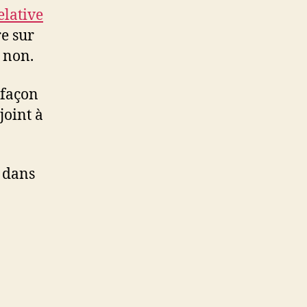
lative
re sur
u non.
 façon
joint à
e dans