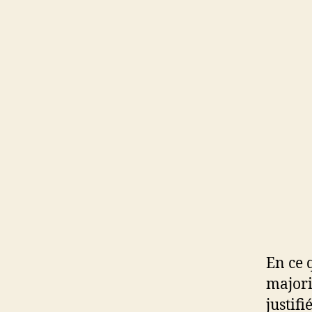
En ce q
majori
justifi