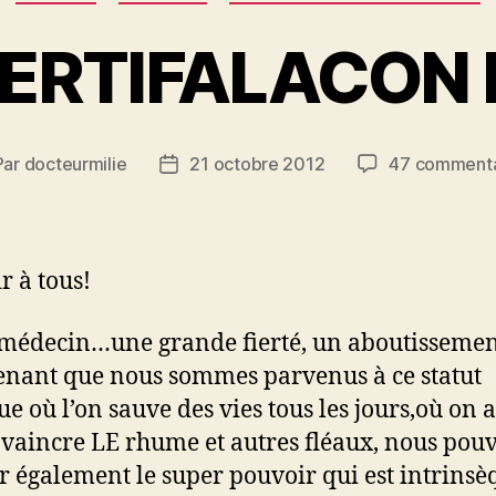
CERTIFALACON 
Par
docteurmilie
21 octobre 2012
47 commenta
eur
Date
de
ticle
l’article
r à tous!
 médecin…une grande fierté, un aboutissemen
nant que nous sommes parvenus à ce statut
e où l’on sauve des vies tous les jours,où on a
 vaincre LE rhume et autres fléaux, nous pou
r également le super pouvoir qui est intrinsè