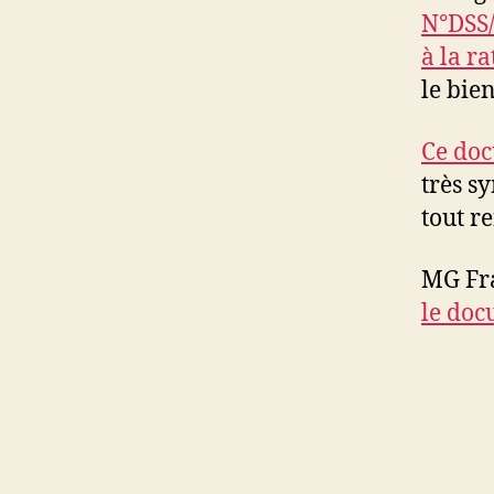
N°DSS/
à la r
le bie
Ce doc
très s
tout re
MG Fra
le doc