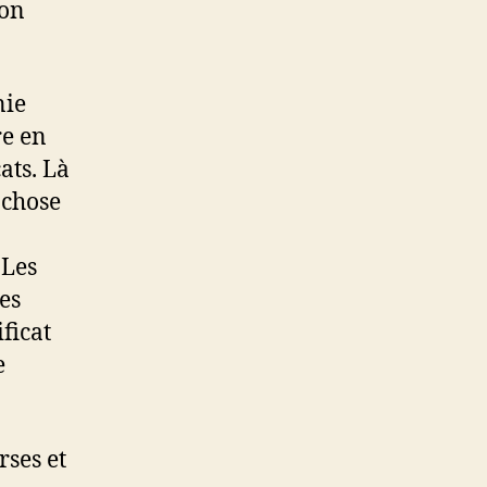
son
!
nie
re en
ats. Là
e chose
a
 Les
es
ficat
e
ses et