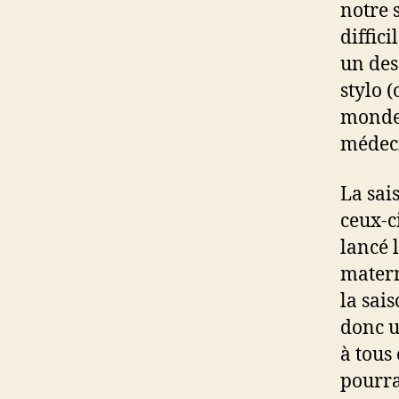
notre 
diffici
un des
stylo (
monde 
médeci
La sais
ceux-c
lancé 
matern
la sais
donc u
à tous
pourra