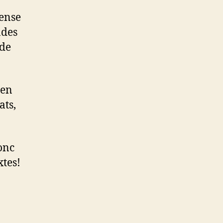
pense
ndes
 de
 en
ats,
onc
xtes!