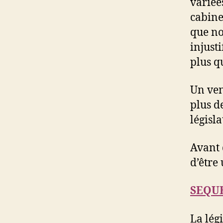
variée
cabine
que no
injust
plus qu
Un ven
plus d
législa
Avant 
d’être 
SEQU
La légi