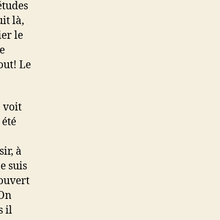
études
it là,
er le
le
out! Le
 voit
 été
ir, à
e suis
 ouvert
 On
 il