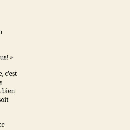
n
us! »
, c’est
s
s bien
soit
ce