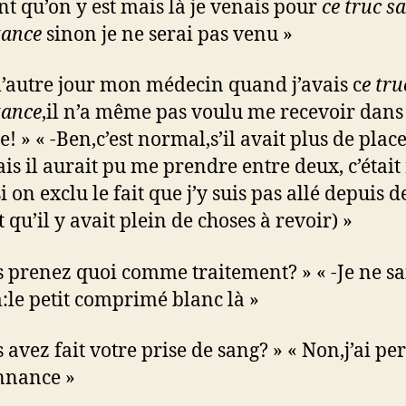
t qu’on y est mais là je venais pour
ce truc s
tance
sinon je ne serai pas venu »
, l’autre jour mon médecin quand j’avais c
e tru
tance
,il n’a même pas voulu me recevoir dans
! » « -Ben,c’est normal,s’il avait plus de place!
is il aurait pu me prendre entre deux, c’était
i on exclu le fait que j’y suis pas allé depuis d
 qu’il y avait plein de choses à revoir) »
s prenez quoi comme traitement? » « -Je ne sa
:le petit comprimé blanc là »
s avez fait votre prise de sang? » « Non,j’ai pe
nnance »