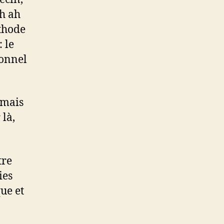
ah ah
éthode
: le
ionnel
 mais
là,
tre
ies
ue et