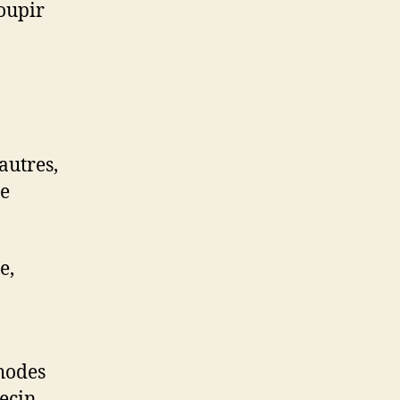
soupir
autres,
le
e,
thodes
ecin,