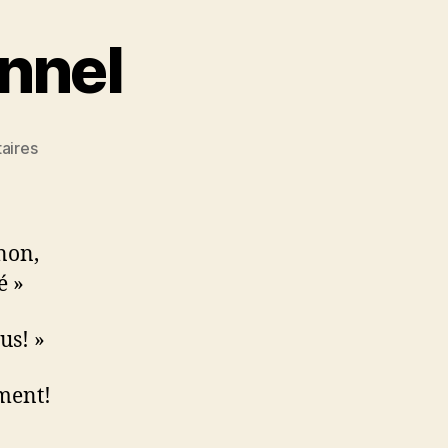
onnel
sur
aires
Entretien
Motivationnel
non,
é »
us! »
ment!