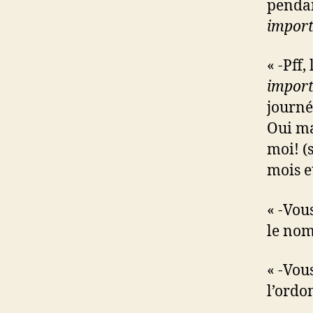
pendan
impor
« -Pff
impor
journée
Oui ma
moi! (s
mois et
« -Vou
le nom
« -Vou
l’ordo