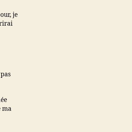
our, je
rirai
 pas
lée
e ma