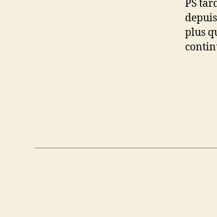
PS tar
depuis 
plus q
continu