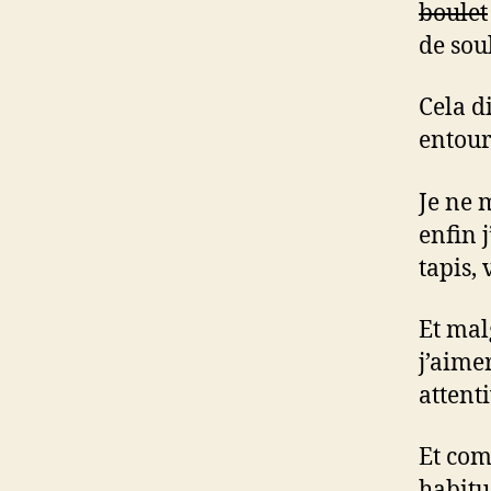
boulet
de sou
Cela d
entour
Je ne 
enfin 
tapis, 
Et mal
j’aime
attenti
Et com
habitu