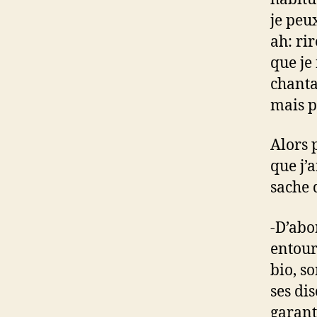
je peu
ah: ri
que je 
chanta
mais p
Alors 
que j’
sache 
-D’abo
entour
bio, s
ses dis
garant