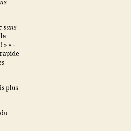
ans
c sans
 la
 » « -
 rapide
es
is plus
rdu