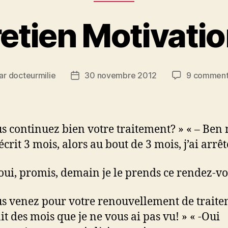
etien Motivati
ar
docteurmilie
30 novembre 2012
9 comment
eur
Date
de
icle
l’article
us continuez bien votre traitement? » « – Ben 
 écrit 3 mois, alors au bout de 3 mois, j’ai arrêt
 oui, promis, demain je le prends ce rendez-vo
us venez pour votre renouvellement de traite
it des mois que je ne vous ai pas vu! » « -Oui