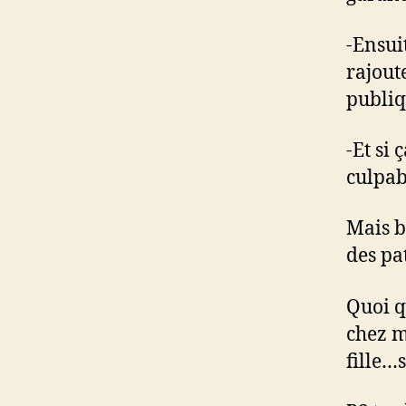
-Ensuit
rajout
publiq
-Et si 
culpab
Mais bo
des pat
Quoi q
chez m
fille…