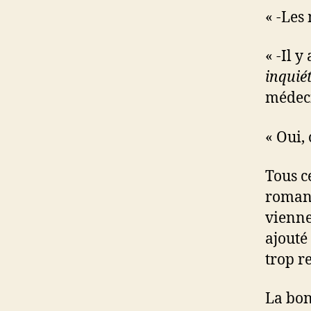
« -Les 
« -Il y
inquié
médeci
« Oui,
Tous c
romanc
vienne
ajouté 
trop r
La bon