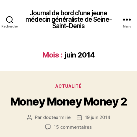
Journal de bord d'une jeune
médecin généraliste de Seine-
Saint-Denis
Recherche
Menu
Mois :
juin 2014
Catégories
ACTUALITÉ
Money Money Money 2
Par
docteurmilie
19 juin 2014
Auteur
Date
de
de
sur
15 commentaires
l’article
l’article
Money