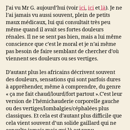
peu
J’ai vu Mr G. aujourd’hui (voir
ici
,
ici
et
là
). Je ne
d’espoir?
l’ai jamais vu aussi souvent, plein de petits
ou
maux médicaux, lui qui consultait très peu
pas
même quand il avait ses fortes douleurs
…
rénales. Il ne se sent pas bien, mais a lui même
conscience que c’est le moral et je n’ai même
pas besoin de faire semblant de chercher d’où
viennent ses douleurs ou ses vertiges.
D’autant plus les africains décrivent souvent
des douleurs, sensations qui sont parfois dures
à appréhender, même à comprendre, du genre
« ça me fait chaud/lourd/fort partout ».C’est leur
version de l’hémichauderie corporelle gauche
ou des vertiges/lombalgies/céphalées plus
classiques. Et cela est d’autant plus difficile que
cela vient souvent d’un solide gaillard qui ne