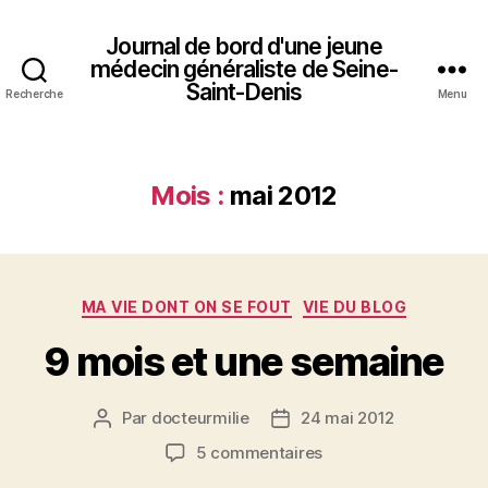
Journal de bord d'une jeune
médecin généraliste de Seine-
Saint-Denis
Recherche
Menu
Mois :
mai 2012
Catégories
MA VIE DONT ON SE FOUT
VIE DU BLOG
9 mois et une semaine
Par
docteurmilie
24 mai 2012
Auteur
Date
de
de
sur
5 commentaires
l’article
l’article
9