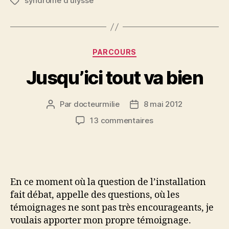
syndrôme d'ulysse
Étiquettes
Catégories
PARCOURS
Jusqu’ici tout va bien
Par
docteurmilie
8 mai 2012
Auteur
Date
de
de
sur
13 commentaires
l’article
l’article
Jusqu’ici
tout
va
bien
En ce moment où la question de l’installation
fait débat, appelle des questions, où les
témoignages ne sont pas très encourageants, je
voulais apporter mon propre témoignage.