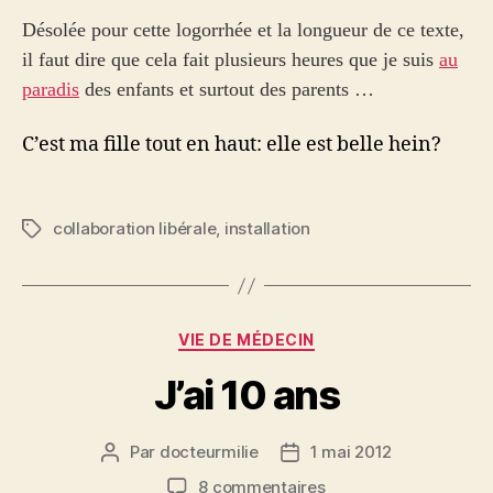
Désolée pour cette logorrhée et la longueur de ce texte,
il faut dire que cela fait plusieurs heures que je suis
au
paradis
des enfants et surtout des parents …
C’est ma fille tout en haut: elle est belle hein?
collaboration libérale
,
installation
Étiquettes
Catégories
VIE DE MÉDECIN
J’ai 10 ans
Par
docteurmilie
1 mai 2012
Auteur
Date
de
de
sur
8 commentaires