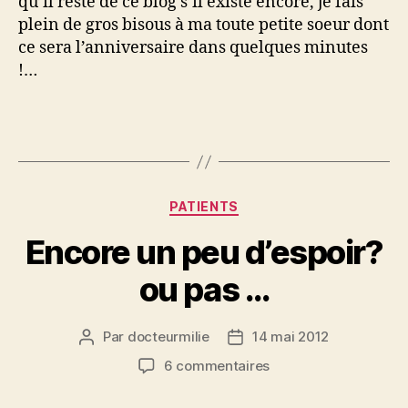
qu’il reste de ce blog s’il existe encore, je fais
plein de gros bisous à ma toute petite soeur dont
ce sera l’anniversaire dans quelques minutes
!…
Catégories
PATIENTS
Encore un peu d’espoir?
ou pas …
Par
docteurmilie
14 mai 2012
Auteur
Date
de
de
sur
6 commentaires
l’article
l’article
Encore
un