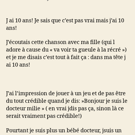
l’article
l’article
J’ai
10
ans
J ai 10 ans! Je sais que c’est pas vrai mais j’ai 10
ans!
J’écoutais cette chanson avec ma fille (qui l
adore à cause du « va voir ta gueule à la récré »)
et je me disais c’est tout à fait ça : dans ma tête j
ai 10 ans!
J’ai l’impression de jouer à un jeu et de pas être
du tout crédible quand je dis: »Bonjour je suis le
docteur milie » ( en vrai jdis pas ça, sinon là ce
serait vraiment pas crédible!)
Pourtant je suis plus un bébé docteur, jsuis un