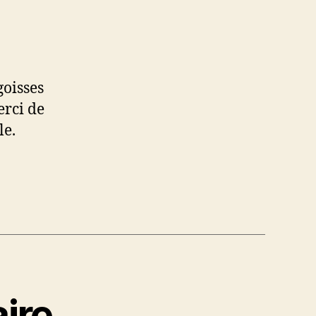
goisses
erci de
le.
ire