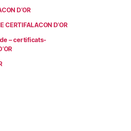
ACON D’OR
LE CERTIFALACON D’OR
de – certificats-
D’OR
R