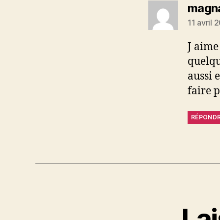
magn
11 avril 
J aime
quelqu
aussi 
faire 
RÉPOND
La