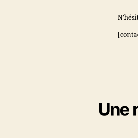
N’hési
[conta
Une 