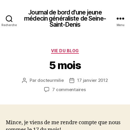
Journal de bord d'une jeune
médecin généraliste de Seine-
Saint-Denis
Recherche
Menu
Catégories
VIE DU BLOG
5 mois
Par
docteurmilie
17 janvier 2012
Auteur
Date
de
de
sur
7 commentaires
l’article
l’article
5
mois
Mince, je viens de me rendre compte que nous
sommes le 17 du mois!