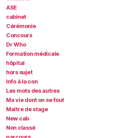
ASE
cabinet
Cérémonie
Concours
Dr Who
Formation médicale
hôpital
hors sujet
Info à la con
Les mots des autres
Ma vie dont on se fout
Maitre de stage
New cab
Non classé
parcours