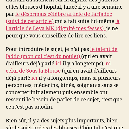
et les blouses d’hôpital, lancé il y a une semaine
par
le désormais célèbre article de farfadoc
(
suivi de cet article
)
qui a fait suite lui-même
à
l’article de Leya MK (dignité mes fesses),
je ne
peux que vous conseillez de lire ces liens.
Pour introduire le sujet, je n’ai pas
le talent de
Jaddo (mon cul c’est du poulet)
(qui en avait
d’ailleurs déjà parlé
ici
il y a longtemps),
ni
celui de Sous la Blouse
(qui en avait d’ailleurs
déjà parlé
ici
il y a longtemps, mais si plusieurs
personnes, médecins, kinés, soignants sans se
concerter initialement puis ensemble ont
ressenti le besoin de parler de ce sujet, c’est que
ce n’est pas anodin.
Bien sûr, il y a des sujets plus importants, bien
sûr le sujet précis des blouses d’hôpital n’est que