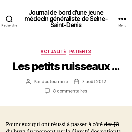
Journal de bord d'une jeune
médecin généraliste de Seine-
Saint-Denis
Recherche
Menu
Catégories
ACTUALITÉ
PATIENTS
Les petits ruisseaux …
Par
docteurmilie
7 août 2012
Auteur
Date
de
de
sur
8 commentaires
l’article
l’article
Les
petits
ruisseaux
…
Pour ceux qui ont réussi à passer à côté
des JO
du buzz du moment sur la dignité des patients