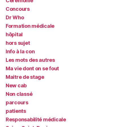
Cérémonie
Concours
Dr Who
Formation médicale
hôpital
hors sujet
Info à la con
Les mots des autres
Ma vie dont on se fout
Maitre de stage
New cab
Non classé
parcours
patients
Responsabilité médicale