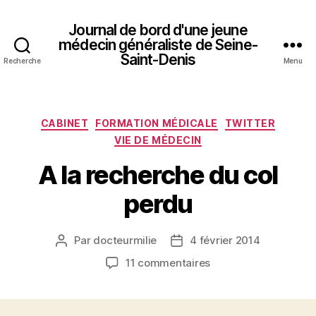
Journal de bord d'une jeune
médecin généraliste de Seine-
Saint-Denis
Recherche
Menu
Catégories
CABINET
FORMATION MÉDICALE
TWITTER
VIE DE MÉDECIN
A la recherche du col
perdu
Par
docteurmilie
4 février 2014
Auteur
Date
de
de
sur
11 commentaires
l’article
l’article
A
la
recherche