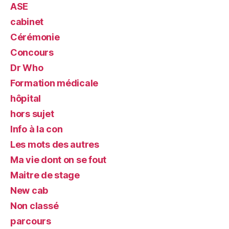
ASE
cabinet
Cérémonie
Concours
Dr Who
Formation médicale
hôpital
hors sujet
Info à la con
Les mots des autres
Ma vie dont on se fout
Maitre de stage
New cab
Non classé
parcours