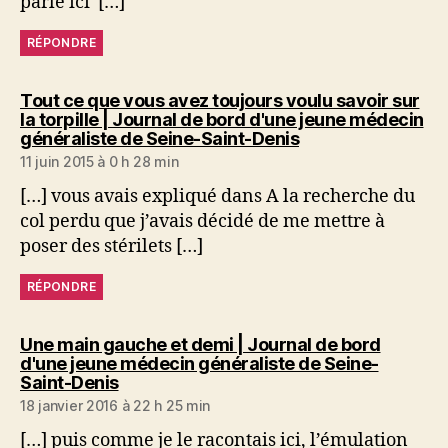
parlé ici […]
RÉPONDRE
Tout ce que vous avez toujours voulu savoir sur
la torpille | Journal de bord d'une jeune médecin
dit :
généraliste de Seine-Saint-Denis
11 juin 2015 à 0 h 28 min
[…] vous avais expliqué dans A la recherche du
col perdu que j’avais décidé de me mettre à
poser des stérilets […]
RÉPONDRE
Une main gauche et demi | Journal de bord
d'une jeune médecin généraliste de Seine-
dit :
Saint-Denis
18 janvier 2016 à 22 h 25 min
[…] puis comme je le racontais ici, l’émulation