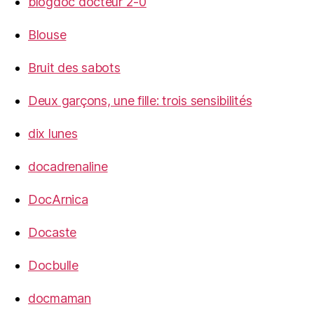
blogdoc docteur 2-0
Blouse
Bruit des sabots
Deux garçons, une fille: trois sensibilités
dix lunes
docadrenaline
DocArnica
Docaste
Docbulle
docmaman