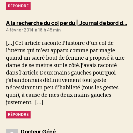
RÉPONDRE
dit
A la recherche du col perdu | Journal de bord d...
4 février 2014 à 16 h 45 min
[…] Cet article raconte l’histoire d’un col de
l’utérus qui m’est apparu comme par magie
quand un sacré bout de femme a proposé à une
dame de se mettre sur le côté.J’avais raconté
dans l’article Deux mains gauches pourquoi
j’abandonnais définitivement tout geste
nécessitant un peu d’habileté (tous les gestes
quoi), à cause de mes deux mains gauches
justement. […]
RÉPONDRE
dit :
Docteur Gécé